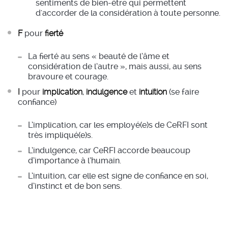
sentiments de bien-être qui permettent
d'accorder de la considération à toute personne.
F
pour
fierté
La fierté au sens « beauté de l’âme et
considération de l’autre », mais aussi, au sens
bravoure et courage.
I
pour
implication
,
indulgence
et
intuition
(se faire
confiance)
L’implication, car les employé(e)s de CeRFI sont
très impliqué(e)s.
L’indulgence, car CeRFI accorde beaucoup
d’importance à l’humain.
L’intuition, car elle est signe de confiance en soi,
d’instinct et de bon sens.