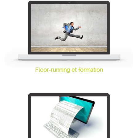
Floor-running et formation
Floor-running et
formation