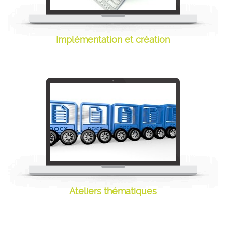
Implémentation et création
Implémentation et
création
Ateliers thématiques
Ateliers thématiques