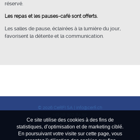
réservé.
Les repas et les pauses-café sont offerts.
Les salles de pause, éclairées à la lumière du jour,
favorisent la détente et la communication.
© 2026 CeRFI SA |
info@cerfi.ch
+41 58 307 84 50
Ce site utilise des cookies à des fins de
(Carouge - Genève)
statistiques, d’optimisation et de marketing ciblé.
En poursuivant votre visite sur cette page, vous
Notre service de support |
support@cerfi.ch