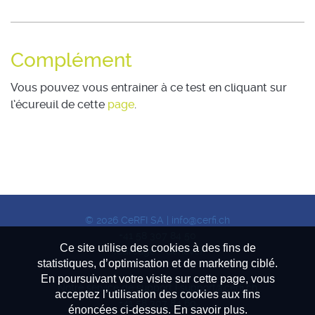
Complément
Vous pouvez vous entrainer à ce test en cliquant sur
l’écureuil de cette
page
.
© 2026 CeRFI SA |
info@cerfi.ch
+41 58 307 84 50
Ce site utilise des cookies à des fins de
(Carouge - Genève)
statistiques, d’optimisation et de marketing ciblé.
En poursuivant votre visite sur cette page, vous
Notre service de support |
support@cerfi.ch
acceptez l’utilisation des cookies aux fins
+41 58 307 84 60
énoncées ci-dessus. En savoir plus.