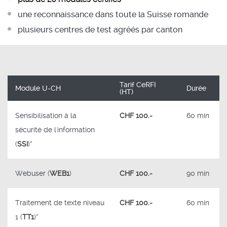
une reconnaissance dans toute la Suisse romande
plusieurs centres de test agréés par canton
Tarif CeRFI
Module U-CH
Durée
(HT)
Sensibilisation à la
CHF 100.-
60 min
sécurité de l'information
(
SSI
)*
Webuser (
WEB1
)
CHF 100.-
90 min
Traitement de texte niveau
CHF 100.-
60 min
1 (
TT1
)*