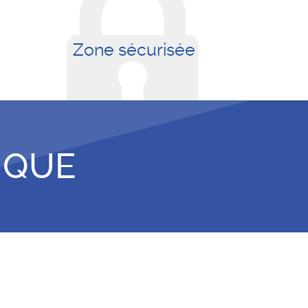
Zone sécurisée
IQUE
cès employé(e)s