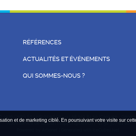
RÉFÉRENCES
ACTUALITÉS ET ÉVÉNEMENTS
QUI SOMMES-NOUS ?
© 2026 CeRFI SA |
info@cerfi.ch
|
+41 58 307 84 50
(Carouge - Genève
isation et de marketing ciblé. En poursuivant votre visite sur cet
Notre service de support |
support@cerfi.ch
|
+41 58 307 84 60
Powered by
Artionet
| Generated with
IceCube2.Net