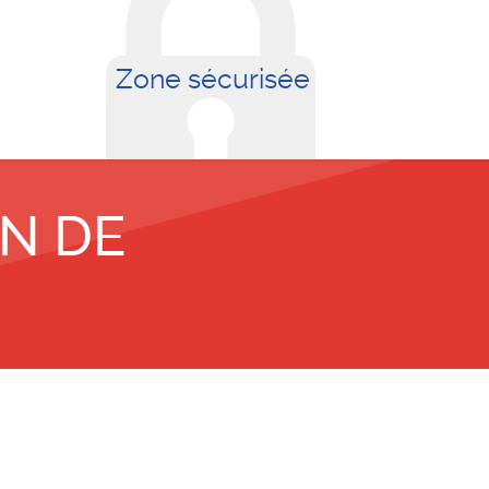
Zone sécurisée
ON DE
cès employé(e)s