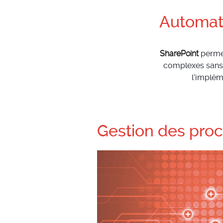
Automati
SharePoint
permet
complexes sans
l’implém
Gestion des pro