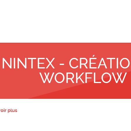
NINTEX - CRÉATI
WORKFLOW
oir plus
Accès myTeacher
Ac