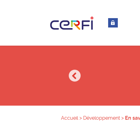
Accueil
>
Développement
>
En sav
Accès clients