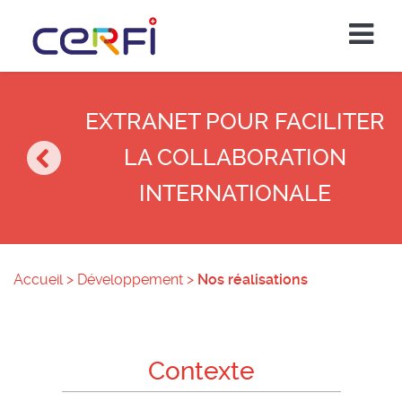
EXTRANET POUR FACILITER
LA COLLABORATION
INTERNATIONALE
Accueil
>
Développement
>
Nos réalisations
Contexte