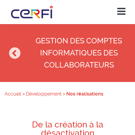
GESTION DES COMPTES
INFORMATIQUES DES
COLLABORATEURS
Accueil
>
Développement
>
Nos réalisations
De la création à la
désactivation