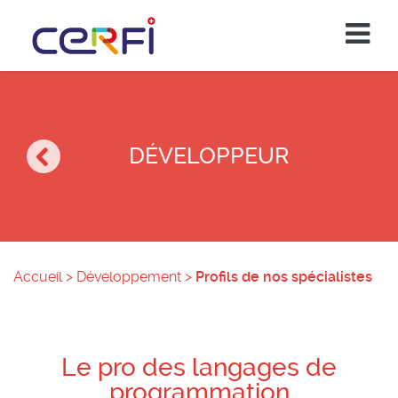
DÉVELOPPEUR
Accueil
>
Développement
>
Profils de nos spécialistes
Le pro des langages de
programmation