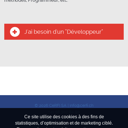
méthodes,
Programmeur, etc.
J'ai besoin d'un "Développeur"
© 2026 CeRFI SA |
info@cerfi.ch
+41 58 307 84 50
Ce site utilise des cookies à des fins de
(Carouge - Genève)
statistiques, d’optimisation et de marketing ciblé.