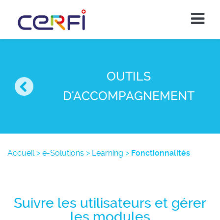
OUTILS
D'ACCOMPAGNEMENT
Accueil
>
e-Solutions
>
Learning
>
Fonctionnalités
Suivre les utilisateurs et gérer
les modules