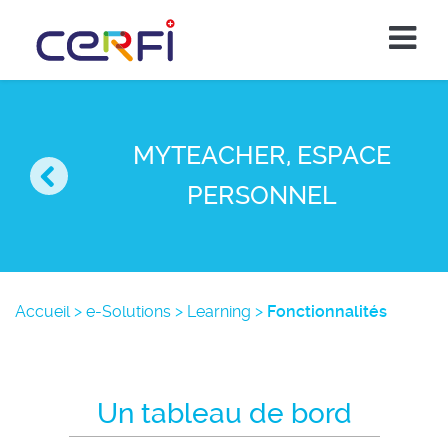
MYTEACHER, ESPACE
PERSONNEL
Accueil
>
e-Solutions
>
Learning
>
Fonctionnalités
Un tableau de bord