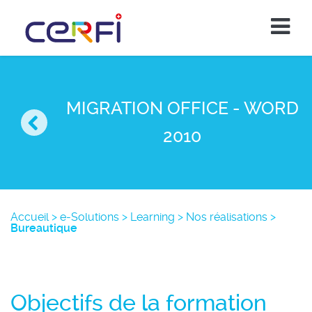
MIGRATION OFFICE - WORD
2010
Accueil
>
e-Solutions
>
Learning
>
Nos réalisations
>
Bureautique
Objectifs de la formation