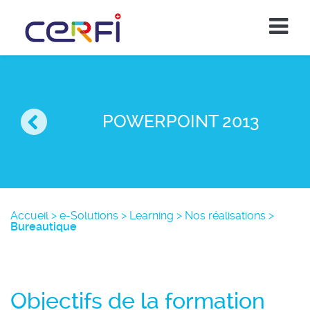
POWERPOINT 2013
Accueil
>
e-Solutions
>
Learning
>
Nos réalisations
>
Bureautique
Objectifs de la formation