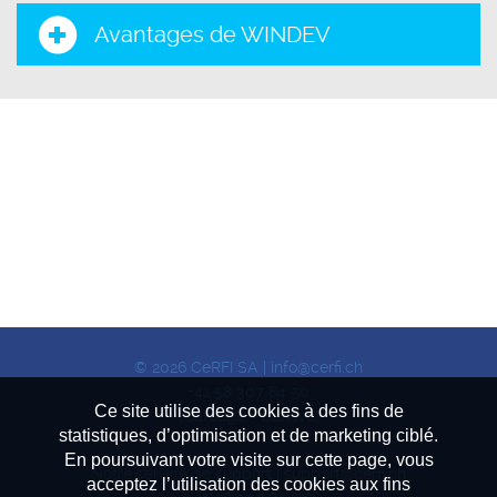
Avantages de WINDEV
© 2026 CeRFI SA |
info@cerfi.ch
+41 58 307 84 50
Ce site utilise des cookies à des fins de
(Carouge - Genève)
statistiques, d’optimisation et de marketing ciblé.
En poursuivant votre visite sur cette page, vous
Notre service de support |
support@cerfi.ch
acceptez l’utilisation des cookies aux fins