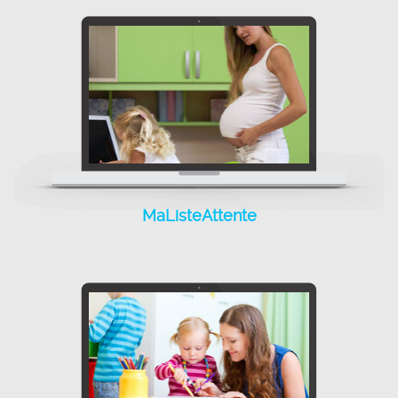
MaListeAttente
MaListeAttente