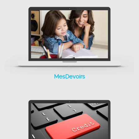
MesDevoirs est un
MesDevoirs
logiciel conçu pour la
gestion des devoirs
surveillés.