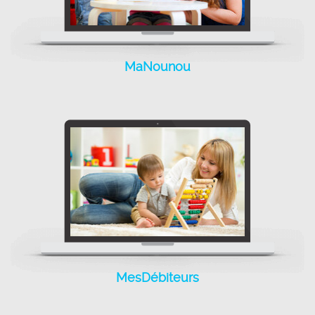
MaNounou
MaNounou
MesDébiteurs
MesDébiteurs