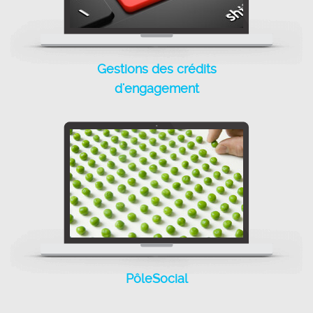
Gestions des crédits
Gestions des crédits
d'engagement
d'engagement
PôleSocial
PôleSocial