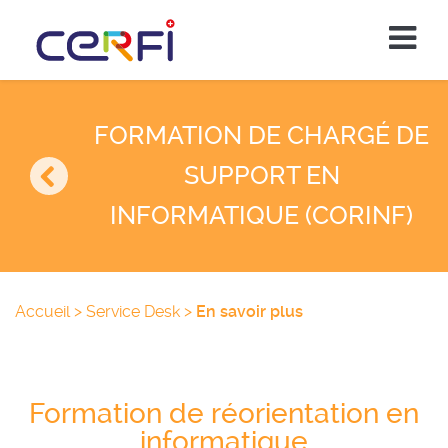
FORMATION DE CHARGÉ DE
SUPPORT EN
INFORMATIQUE (CORINF)
Accueil
>
Service Desk
>
En savoir plus
Formation de réorientation en
informatique