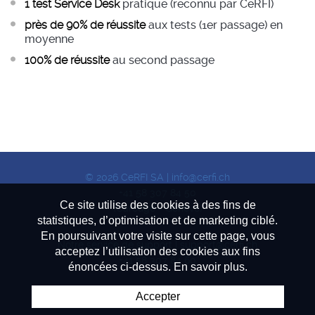
1 test Service Desk
pratique (reconnu par CeRFI)
près de 90% de réussite
aux tests (1er passage) en
moyenne
100% de réussite
au second passage
© 2026 CeRFI SA |
info@cerfi.ch
+41 58 307 84 50
Ce site utilise des cookies à des fins de
(Carouge - Genève)
statistiques, d’optimisation et de marketing ciblé.
En poursuivant votre visite sur cette page, vous
Notre service de support |
support@cerfi.ch
acceptez l’utilisation des cookies aux fins
+41 58 307 84 60
énoncées ci-dessus. En savoir plus.
Accepter
Powered by
Artionet
| Generated with
IceCube2.Net