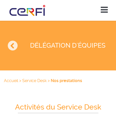
DÉLÉGATION D'ÉQUIPES
Accueil
>
Service Desk
>
Nos prestations
Activités du Service Desk