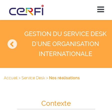
GESTION DU SERVICE DESK
D'UNE ORGANISATION
INTERNATIONALE
Accueil
>
Service Desk
>
Nos réalisations
Contexte