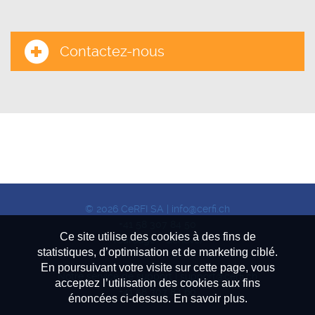
Contactez-nous
© 2026 CeRFI SA |
info@cerfi.ch
+41 58 307 84 50
Ce site utilise des cookies à des fins de
(Carouge - Genève)
statistiques, d’optimisation et de marketing ciblé.
En poursuivant votre visite sur cette page, vous
Notre service de support |
support@cerfi.ch
acceptez l’utilisation des cookies aux fins
+41 58 307 84 60
énoncées ci-dessus. En savoir plus.