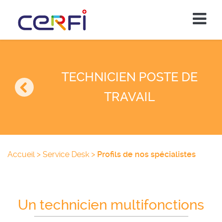
TECHNICIEN POSTE DE
TRAVAIL
Accueil
>
Service Desk
>
Profils de nos spécialistes
Un technicien multifonctions