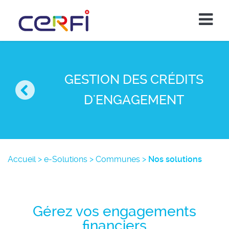
GESTION DES CRÉDITS
D'ENGAGEMENT
Accueil
>
e-Solutions
>
Communes
>
Nos solutions
Gérez vos engagements
financiers