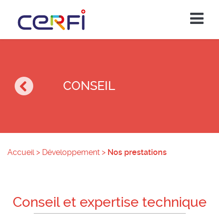
CONSEIL
Accueil
>
Développement
>
Nos prestations
Conseil et expertise technique